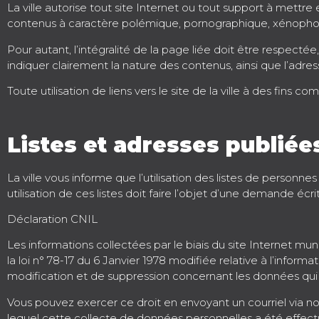
La ville autorise tout site Internet ou tout support à mettr
contenus à caractère polémique, pornographique, xénopho
Pour autant, l’intégralité de la page liée doit être respecté
indiquer clairement la nature des contenus, ainsi que l’adre
Toute utilisation de liens vers le site de la ville à des fins co
Listes et adresses publiées
La ville vous informe que l’utilisation des listes de personne
utilisation de ces listes doit faire l’objet d’une demande é
Déclaration CNIL
Les informations collectées par le biais du site Internet m
la loi n° 78-17 du 6 Janvier 1978 modifiée relative à l’informa
modification et de suppression concernant les données qui
Vous pouvez exercer ce droit en envoyant un courriel via not
lequel cette collecte de données personnelles a été effectu