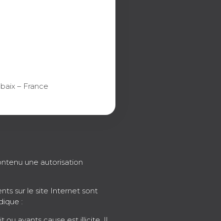
ubaix – France
contenu une autorisation
s sur le site Internet sont
dique :
u ayants cause est illicite. Il