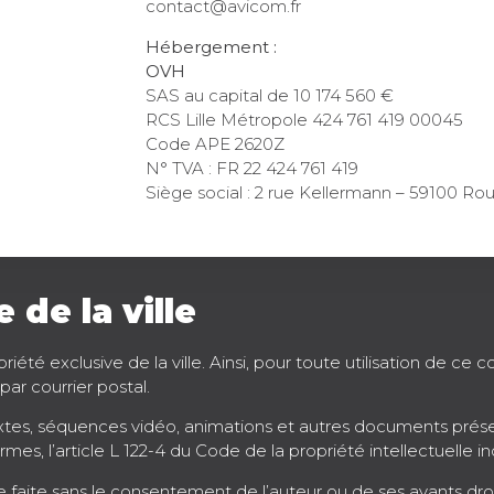
contact@avicom.fr
Hébergement :
OVH
SAS au capital de 10 174 560 €
RCS Lille Métropole 424 761 419 00045
Code APE 2620Z
N° TVA : FR 22 424 761 419
Siège social : 2 rue Kellermann – 59100 Ro
de la ville
iété exclusive de la ville. Ainsi, pour toute utilisation de ce 
ar courrier postal.
tes, séquences vidéo, animations et autres documents présent
rmes, l’article L 122-4 du Code de la propriété intellectuelle in
 faite sans le consentement de l’auteur ou de ses ayants droit o