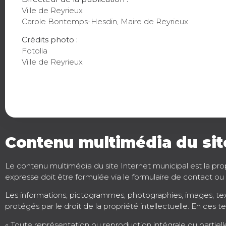
Ville de Reyrieux
Carole Bontemps-Hesdin, Maire de Reyrieux
Crédits photo :
Fotolia
Ville de Reyrieux
Contenu multimédia du site 
Le contenu multimédia du site Internet municipal est la propr
expresse doit être formulée via le formulaire de contact ou p
Les informations, pictogrammes, photographies, images, tex
protégés par le droit de la propriété intellectuelle. En ces te
« Toute représentation ou reproduction intégrale ou partielle