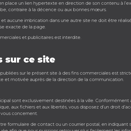
e en place un lien hypertexte en direction de son contenu à l’
be, contraire à la décence ou aux bonnes mœurs.
e, et aucune imbrication dans une autre site ne doit être réali
sse exacte de la page.
mmerciales et publicitaires est interdite.
 sur ce site
s publiées sur le présent site à des fins commerciales est stri
crite et motivée auprès de la direction de la communication.
unicipal sont exclusivement destinées à la ville. Conformément
tique, aux fichiers et aux libertés, vous disposez d’un droit d’ac
 vous concernent.
re formulaire de contact ou un courrier postal, en indiquant s
ée afin que nous puissions retrouver plus facilement les inf