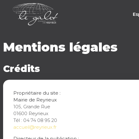
Es
Mentions légales
Crédits
Propriétaire du site :
Mairie de Reyrieux
105, Grande Rue
01600 Reyrieux
Tél : 04 74 08 95 20
accueil@reyrieux.fr
Directeur de la publication :