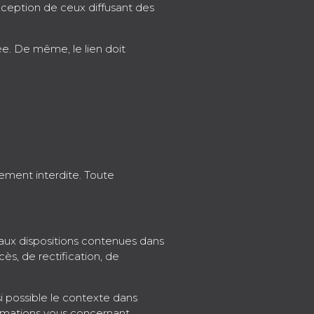
exception de ceux diffusant des
sée. De même, le lien doit
ctement interdite. Toute
 aux dispositions contenues dans
cès, de rectification, de
i possible le contexte dans
ormations vous concernant.