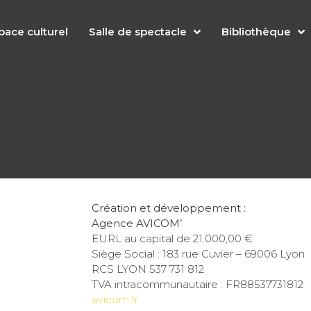
pace culturel
Salle de spectacle
Bibliothèque
Création et développement :
Agence AVICOM’
EURL au capital de 21.000,00 €
Siège Social : 183 rue Cuvier – 69006 Lyon
RCS LYON 537 731 812
TVA intracommunautaire : FR88537731812
avicom.fr