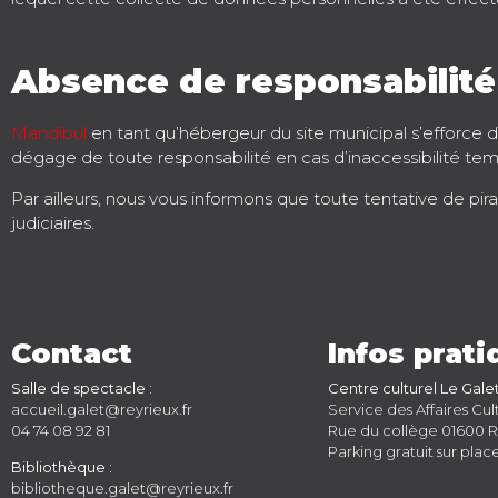
Absence de responsabilité
Mandibul
en tant qu’hébergeur du site municipal s’efforce d’
dégage de toute responsabilité en cas d’inaccessibilité t
Par ailleurs, nous vous informons que toute tentative de pi
judiciaires.
Contact
Infos prat
Salle de spectacle :
Centre culturel Le Gale
accueil.galet@reyrieux.fr
Service des Affaires Cul
04 74 08 92 81
Rue du collège 01600 R
Parking gratuit sur plac
Bibliothèque :
bibliotheque.galet@reyrieux.fr