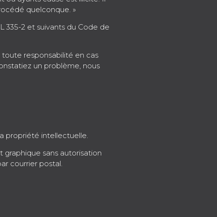
 procédé quelconque. »
es L 335-2 et suivants du Code de
e toute responsabilité en cas
s constatiez un problème, nous
 propriété intellectuelle.
ent graphique sans autorisation
r courrier postal.