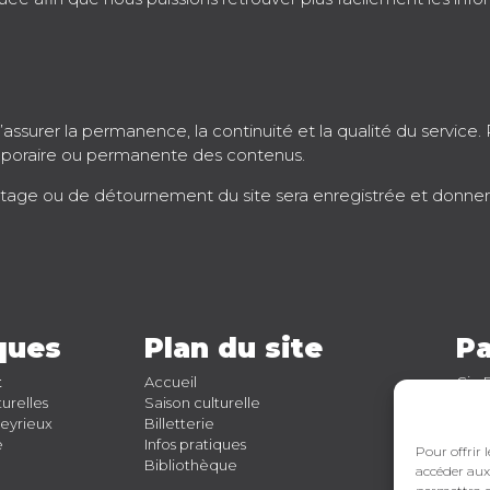
assurer la permanence, la continuité et la qualité du service. 
emporaire ou permanente des contenus.
ratage ou de détournement du site sera enregistrée et donnera
iques
Plan du site
Pa
t
Accueil
Cie 
turelles
Saison culturelle
Les P
eyrieux
Billetterie
Com
e
Infos pratiques
Saôn
Pour offrir 
Bibliothèque
Régi
accéder aux 
Rése