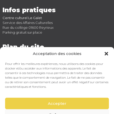
Infos pratiques
Centre culturel Le Galet
Service des Affaires Culturelles
Rue du collège 01600 Reyrieux
Parking gratuit sur place
Plan du site
Acceptation des cookies
Accueil
Saison culturelle
Pour offrir les meilleures expériences, nous utilisons des cookies pour
Billetterie
stocker et/ou accéder aux informations des appareils. Le fait de
Infos pratiques
consentir à ces technologies nous permettra de traiter des données
Bibliothèque
telles que le comportement de navigation. Le fait de ne pas consentir
ou de retirer son consentement peut avoir un effet négatif sur certaines
Partenaires
caractéristiques et fonctions.
Cie Berlimbimbroque / MJC / L’espace / Les Passeurs / La Passerelle
/ Communauté de Commune Dombes Saône Vallée / L’Ain, le
Accepter
département / Région Auvergene-Rhône-Alpes / Réseau La
Couronne, collectif culture pour l’enfance et la jeunesse de l’Ain