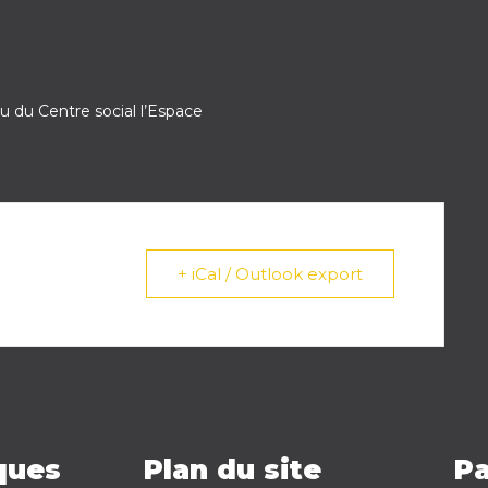
ou du Centre social l’Espace
+ iCal / Outlook export
iques
Plan du site
Pa