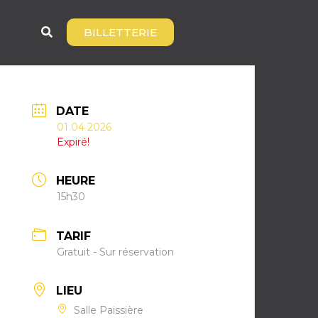
BILLETTERIE
DATE
01 04 2026
Expiré!
HEURE
15h30
TARIF
Gratuit - Sur réservation
LIEU
Salle Paissière