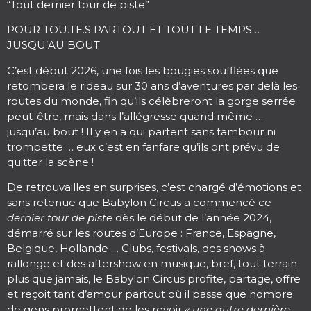
“Tout dernier tour de piste”
POUR TOU.TE.S PARTOUT ET TOUT LE TEMPS…
JUSQU’AU BOUT
C’est début 2026, une fois les bougies soufflées que
retombera le rideau sur 30 ans d’aventures par delà les
routes du monde, fin qu’ils célèbreront la gorge serrée
peut-être, mais dans l’allégresse quand même …
jusqu’au bout ! Il y en a qui partent sans tambour ni
trompette … eux c’est en fanfare qu’ils ont prévu de
quitter la scène !
De retrouvailles en surprises, c’est chargé d’émotions et
sans retenue que Babylon Circus a commencé ce
dernier tour de piste
dès le début de l’année 2024,
démarré sur les routes d’Europe : France, Espagne,
Belgique, Hollande … Clubs, festivals, des shows à
rallonge et des aftershow en musique, bref, tout terrain
plus que jamais, le Babylon Circus profite, partage, offre
et reçoit tant d’amour partout où il passe que nombre
de gens promettent de les revoir
« une autre dernière