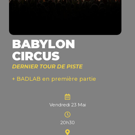
BABYLON
CIRCUS
DERNIER TOUR DE PISTE
+ BADLAB en première partie
Vendredi 23 Mai
20h30